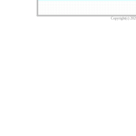
Copyright(c) 20