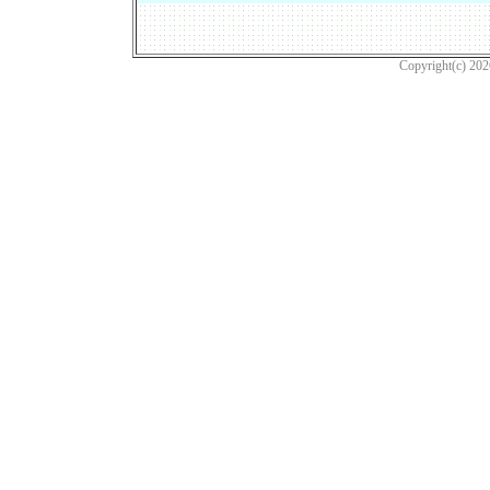
Copyright(c) 20