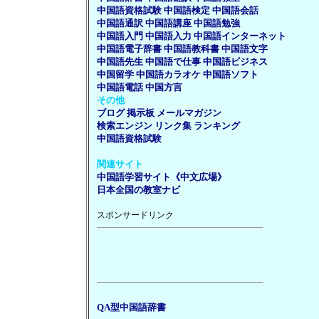
中国語資格試験
中国語検定
中国語会話
中国語通訳
中国語講座
中国語勉強
中国語入門
中国語入力
中国語インターネット
中国語電子辞書
中国語教科書
中国語文字
中国語先生
中国語で仕事
中国語ビジネス
中国留学
中国語カラオケ
中国語ソフト
中国語電話
中国方言
その他
ブログ
掲示板
メールマガジン
検索エンジン
リンク集
ランキング
中国語資格試験
関連サイト
中国語学習サイト《中文広場》
日本全国の教室ナビ
スポンサードリンク
QA型中国語辞書