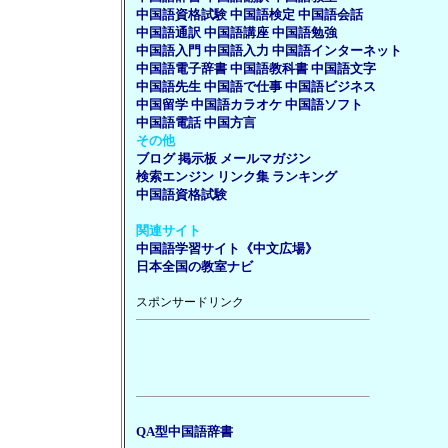
中国語資格試験
中国語検定
中国語会話
中国語通訳
中国語講座
中国語勉強
中国語入門
中国語入力
中国語インターネット
中国語電子辞書
中国語教科書
中国語文字
中国語先生
中国語で仕事
中国語ビジネス
中国留学
中国語カラオケ
中国語ソフト
中国語電話
中国方言
その他
ブログ
掲示板
メールマガジン
検索エンジン
リンク集
ランキング
中国語資格試験
関連サイト
中国語学習サイト《中文広場》
日本全国の教室ナビ
スポンサードリンク
QA型中国語辞書