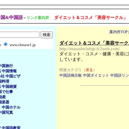
中国&中国語
ダイエット＆コスメ「美容サークル」
－
リンク案内所
案内所TOP
ダイエット＆コスメ「美容サーク
b
www.chinese1.jp
http://masashiclubjp.fc2web.com/
ダイエット・コスメ・健康・美容に
しています。
中国旅行
関連カテゴリ（
戻る
）
話
中国情報
中国語掲示板
中国ダイエット
中国語リン
会社
中国ビザ
国料理
話
中国雑貨
国で仕事
動産
国楽器
ト
中国ホテル
中国写真
訳
中国語教室