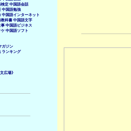
語検定
中国語会話
座
中国語勉強
力
中国語インターネット
語教科書
中国語文字
仕事
中国語ビジネス
オケ
中国語ソフト
マガジン
集
ランキング
文広場》