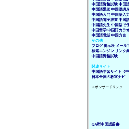
中国語資格試験
中国
中国語通訳
中国語講
中国語入門
中国語入
中国語電子辞書
中国
中国語先生
中国語で
中国留学
中国語カラ
中国語電話
中国方言
その他
ブログ
掲示板
メール
検索エンジン
リンク
中国語資格試験
関連サイト
中国語学習サイト《中
日本全国の教室ナビ
スポンサードリンク
QA型中国語辞書