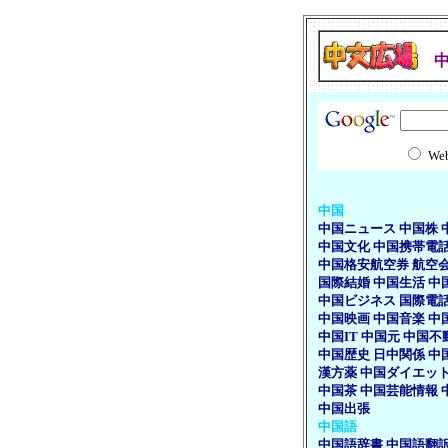
We
中国
中国ニュース
中国株
中国文化
中国携帯電
中国格安航空券
航空
国際結婚
中国生活
中
中国ビジネス
国際電
中国映画
中国音楽
中
中国IT
中国元
中国不
中国歴史
日中関係
中
漢方薬
中国ダイエッ
中国茶
中国芸能情報
中国出張
中国語
中国語辞書
中国語翻