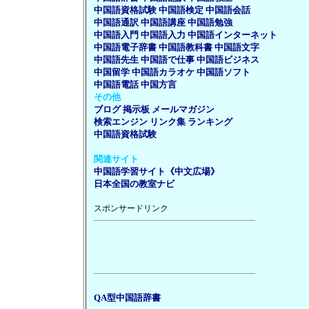
中国語資格試験
中国語検定
中国語会話
中国語通訳
中国語講座
中国語勉強
中国語入門
中国語入力
中国語インターネット
中国語電子辞書
中国語教科書
中国語文字
中国語先生
中国語で仕事
中国語ビジネス
中国留学
中国語カラオケ
中国語ソフト
中国語電話
中国方言
その他
ブログ
掲示板
メールマガジン
検索エンジン
リンク集
ランキング
中国語資格試験
関連サイト
中国語学習サイト《中文広場》
日本全国の教室ナビ
スポンサードリンク
QA型中国語辞書