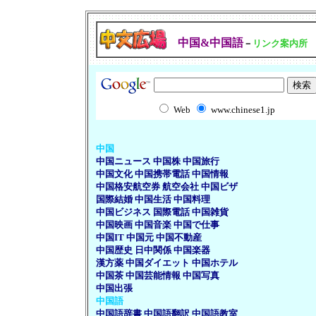
中国&中国語
－
リンク案内所
Web
www.chinese1.jp
中国
中国ニュース
中国株
中国旅行
中国文化
中国携帯電話
中国情報
中国格安航空券
航空会社
中国ビザ
国際結婚
中国生活
中国料理
中国ビジネス
国際電話
中国雑貨
中国映画
中国音楽
中国で仕事
中国IT
中国元
中国不動産
中国歴史
日中関係
中国楽器
漢方薬
中国ダイエット
中国ホテル
中国茶
中国芸能情報
中国写真
中国出張
中国語
中国語辞書
中国語翻訳
中国語教室