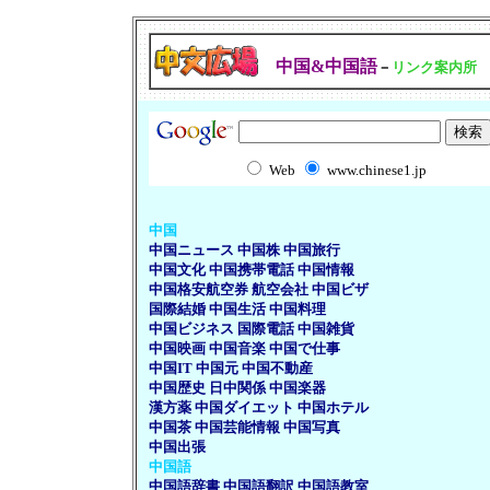
中国&中国語
－
リンク案内所
Web
www.chinese1.jp
中国
中国ニュース
中国株
中国旅行
中国文化
中国携帯電話
中国情報
中国格安航空券
航空会社
中国ビザ
国際結婚
中国生活
中国料理
中国ビジネス
国際電話
中国雑貨
中国映画
中国音楽
中国で仕事
中国IT
中国元
中国不動産
中国歴史
日中関係
中国楽器
漢方薬
中国ダイエット
中国ホテル
中国茶
中国芸能情報
中国写真
中国出張
中国語
中国語辞書
中国語翻訳
中国語教室