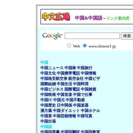
中国&中国語
－
リンク案内所
Web
www.chinese1.jp
中国
中国ニュース
中国株
中国旅行
中国文化
中国携帯電話
中国情報
中国格安航空券
航空会社
中国ビザ
国際結婚
中国生活
中国料理
中国ビジネス
国際電話
中国雑貨
中国映画
中国音楽
中国で仕事
中国IT
中国元
中国不動産
中国歴史
日中関係
中国楽器
漢方薬
中国ダイエット
中国ホテル
中国茶
中国芸能情報
中国写真
中国出張
中国語
中国語辞書
中国語翻訳
中国語教室