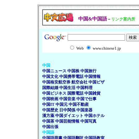
中国&中国語
－
リンク案内所
Web
www.chinese1.jp
中国
中国ニュース
中国株
中国旅行
中国文化
中国携帯電話
中国情報
中国格安航空券
航空会社
中国ビザ
国際結婚
中国生活
中国料理
中国ビジネス
国際電話
中国雑貨
中国映画
中国音楽
中国で仕事
中国IT
中国元
中国不動産
中国歴史
日中関係
中国楽器
漢方薬
中国ダイエット
中国ホテル
中国茶
中国芸能情報
中国写真
中国出張
中国語
中国語辞書
中国語翻訳
中国語教室