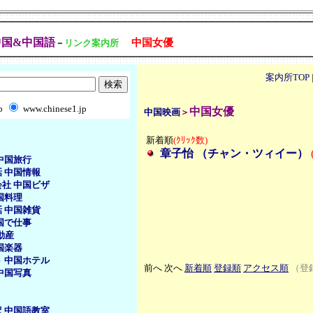
中国&中国語
中国女優
－
リンク案内所
案内所TOP
b
www.chinese1.jp
中国女優
中国映画
＞
新着順
(ｸﾘｯｸ数)
章子怡 （チャン・ツィイー）
中国旅行
話
中国情報
会社
中国ビザ
国料理
話
中国雑貨
国で仕事
動産
国楽器
ト
中国ホテル
前へ 次へ
新着順
登録順
アクセス順
（登録
中国写真
訳
中国語教室