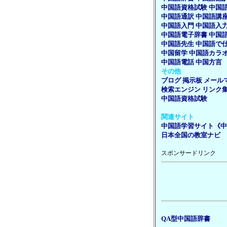
中国語資格試験
中国
中国語通訳
中国語講
中国語入門
中国語入
中国語電子辞書
中国
中国語先生
中国語で
中国留学
中国語カラ
中国語電話
中国方言
その他
ブログ
掲示板
メール
検索エンジン
リンク
中国語資格試験
関連サイト
中国語学習サイト《中
日本全国の教室ナビ
スポンサードリンク
QA型中国語辞書