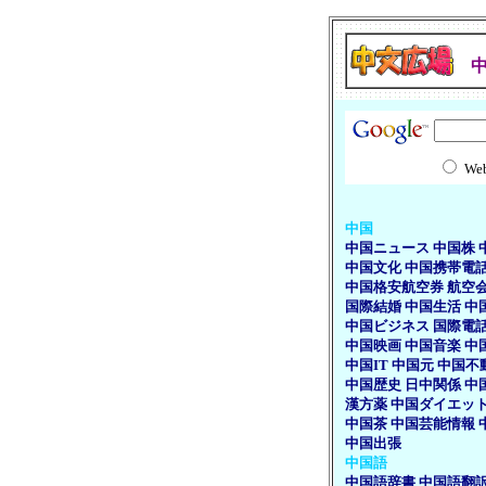
We
中国
中国ニュース
中国株
中国文化
中国携帯電
中国格安航空券
航空
国際結婚
中国生活
中
中国ビジネス
国際電
中国映画
中国音楽
中
中国IT
中国元
中国不
中国歴史
日中関係
中
漢方薬
中国ダイエッ
中国茶
中国芸能情報
中国出張
中国語
中国語辞書
中国語翻