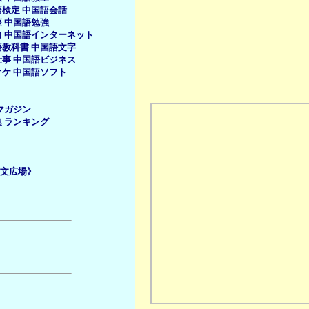
語検定
中国語会話
座
中国語勉強
力
中国語インターネット
語教科書
中国語文字
仕事
中国語ビジネス
オケ
中国語ソフト
マガジン
集
ランキング
文広場》