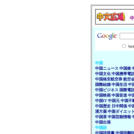
We
中国
中国ニュース
中国株
中国文化
中国携帯電
中国格安航空券
航空
国際結婚
中国生活
中
中国ビジネス
国際電
中国映画
中国音楽
中
中国IT
中国元
中国不
中国歴史
日中関係
中
漢方薬
中国ダイエッ
中国茶
中国芸能情報
中国出張
中国語
中国語辞書
中国語翻