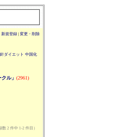
|
新規登録
|
変更・削除
針ダイエット
中国化
ークル」
(2961)
数 2 件中 1-2 件目）