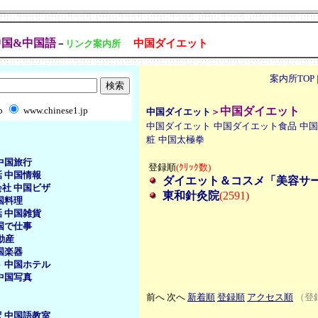
中国&中国語
中国ダイエット
－
リンク案内所
案内所TOP
b
www.chinese1.jp
中国ダイエット
中国ダイエット
＞
中国ダイエット
中国ダイエット食品
中国
粧
中国太極拳
中国旅行
登録順
(ｸﾘｯｸ数)
話
中国情報
ダイエット＆コスメ「美容サ
会社
中国ビザ
東和針灸院
(2591)
国料理
話
中国雑貨
国で仕事
動産
国楽器
ト
中国ホテル
中国写真
前へ 次へ
新着順
登録順
アクセス順
（登録
訳
中国語教室