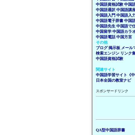
中国語資格試験
中国
中国語通訳
中国語講
中国語入門
中国語入
中国語電子辞書
中国
中国語先生
中国語で
中国留学
中国語カラ
中国語電話
中国方言
その他
ブログ
掲示板
メール
検索エンジン
リンク
中国語資格試験
関連サイト
中国語学習サイト《中
日本全国の教室ナビ
スポンサードリンク
QA型中国語辞書