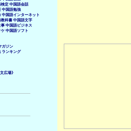
語検定
中国語会話
座
中国語勉強
力
中国語インターネット
語教科書
中国語文字
仕事
中国語ビジネス
オケ
中国語ソフト
マガジン
集
ランキング
文広場》