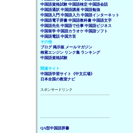
中国語資格試験
中国語検定
中国語会話
中国語通訳
中国語講座
中国語勉強
中国語入門
中国語入力
中国語インターネット
中国語電子辞書
中国語教科書
中国語文字
中国語先生
中国語で仕事
中国語ビジネス
中国留学
中国語カラオケ
中国語ソフト
中国語電話
中国方言
その他
ブログ
掲示板
メールマガジン
検索エンジン
リンク集
ランキング
中国語資格試験
関連サイト
中国語学習サイト《中文広場》
日本全国の教室ナビ
スポンサードリンク
QA型中国語辞書