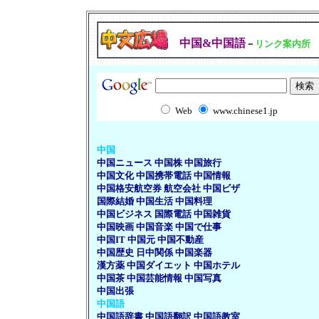
中国&中国語
－
リンク案内所
Web
www.chinese1.jp
中国
中国ニュース
中国株
中国旅行
中国文化
中国携帯電話
中国情報
中国格安航空券
航空会社
中国ビザ
国際結婚
中国生活
中国料理
中国ビジネス
国際電話
中国雑貨
中国映画
中国音楽
中国で仕事
中国IT
中国元
中国不動産
中国歴史
日中関係
中国楽器
漢方薬
中国ダイエット
中国ホテル
中国茶
中国芸能情報
中国写真
中国出張
中国語
中国語辞書
中国語翻訳
中国語教室