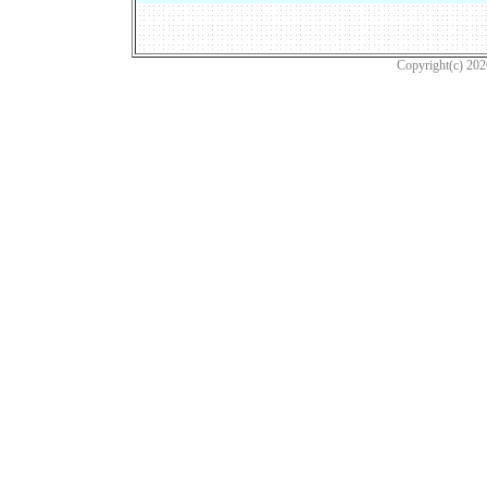
Copyright(c) 20