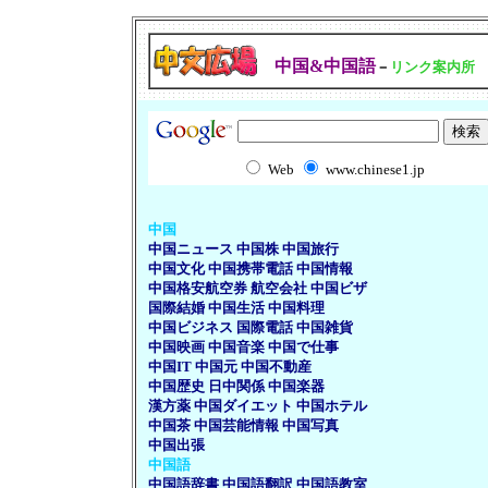
中国&中国語
－
リンク案内所
Web
www.chinese1.jp
中国
中国ニュース
中国株
中国旅行
中国文化
中国携帯電話
中国情報
中国格安航空券
航空会社
中国ビザ
国際結婚
中国生活
中国料理
中国ビジネス
国際電話
中国雑貨
中国映画
中国音楽
中国で仕事
中国IT
中国元
中国不動産
中国歴史
日中関係
中国楽器
漢方薬
中国ダイエット
中国ホテル
中国茶
中国芸能情報
中国写真
中国出張
中国語
中国語辞書
中国語翻訳
中国語教室