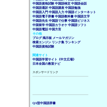
中国語資格試験
中国語検定
中国語会話
中国語通訳
中国語講座
中国語勉強
中国語入門
中国語入力
中国語インターネット
中国語電子辞書
中国語教科書
中国語文字
中国語先生
中国語で仕事
中国語ビジネス
中国留学
中国語カラオケ
中国語ソフト
中国語電話
中国方言
その他
ブログ
掲示板
メールマガジン
検索エンジン
リンク集
ランキング
中国語資格試験
関連サイト
中国語学習サイト《中文広場》
日本全国の教室ナビ
スポンサードリンク
QA型中国語辞書