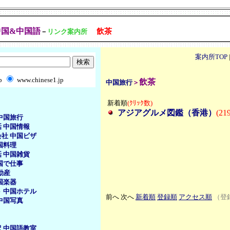
中国&中国語
飲茶
－
リンク案内所
案内所TOP
b
www.chinese1.jp
飲茶
中国旅行
＞
新着順
(ｸﾘｯｸ数)
アジアグルメ図鑑（香港）
(21
中国旅行
話
中国情報
会社
中国ビザ
国料理
話
中国雑貨
国で仕事
動産
国楽器
ト
中国ホテル
前へ 次へ
新着順
登録順
アクセス順
（登録
中国写真
訳
中国語教室