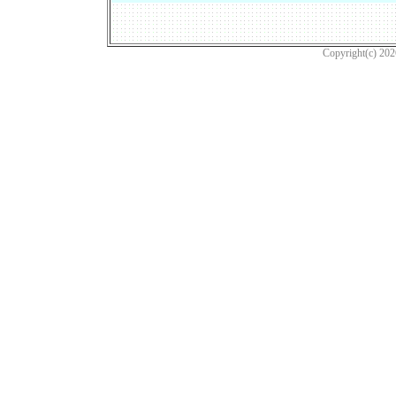
Copyright(c) 20