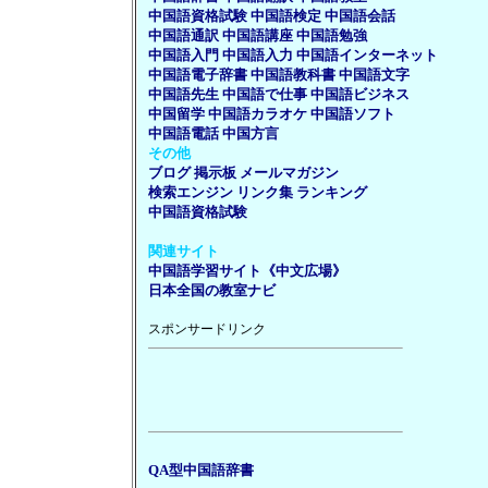
中国語資格試験
中国語検定
中国語会話
中国語通訳
中国語講座
中国語勉強
中国語入門
中国語入力
中国語インターネット
中国語電子辞書
中国語教科書
中国語文字
中国語先生
中国語で仕事
中国語ビジネス
中国留学
中国語カラオケ
中国語ソフト
中国語電話
中国方言
その他
ブログ
掲示板
メールマガジン
検索エンジン
リンク集
ランキング
中国語資格試験
関連サイト
中国語学習サイト《中文広場》
日本全国の教室ナビ
スポンサードリンク
QA型中国語辞書