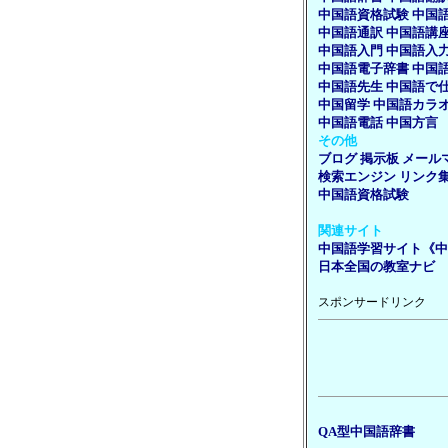
中国語資格試験
中国
中国語通訳
中国語講
中国語入門
中国語入
中国語電子辞書
中国
中国語先生
中国語で
中国留学
中国語カラ
中国語電話
中国方言
その他
ブログ
掲示板
メール
検索エンジン
リンク
中国語資格試験
関連サイト
中国語学習サイト《中
日本全国の教室ナビ
スポンサードリンク
QA型中国語辞書