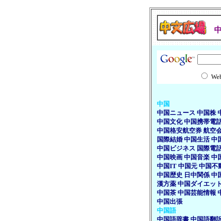
We
中国
中国ニュース
中国株
中国文化
中国携帯電
中国格安航空券
航空
国際結婚
中国生活
中
中国ビジネス
国際電
中国映画
中国音楽
中
中国IT
中国元
中国不
中国歴史
日中関係
中
漢方薬
中国ダイエッ
中国茶
中国芸能情報
中国出張
中国語
中国語辞書
中国語翻