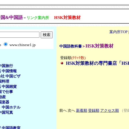
中国&中国語
HSK対策教材
－
リンク案内所
案内所TOP
b
www.chinese1.jp
HSK対策教材
中国語教科書
＞
登録順
(ｸﾘｯｸ数)
HSK対策教材の専門書店「HS
中国旅行
話
中国情報
会社
中国ビザ
国料理
話
中国雑貨
国で仕事
動産
国楽器
ト
中国ホテル
前へ 次へ
新着順
登録順
アクセス順
（登録
中国写真
訳
中国語教室