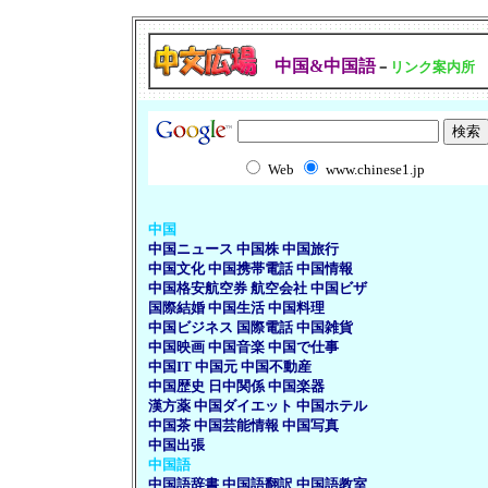
中国&中国語
－
リンク案内所
Web
www.chinese1.jp
中国
中国ニュース
中国株
中国旅行
中国文化
中国携帯電話
中国情報
中国格安航空券
航空会社
中国ビザ
国際結婚
中国生活
中国料理
中国ビジネス
国際電話
中国雑貨
中国映画
中国音楽
中国で仕事
中国IT
中国元
中国不動産
中国歴史
日中関係
中国楽器
漢方薬
中国ダイエット
中国ホテル
中国茶
中国芸能情報
中国写真
中国出張
中国語
中国語辞書
中国語翻訳
中国語教室