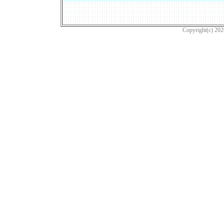
Copyright(c) 20