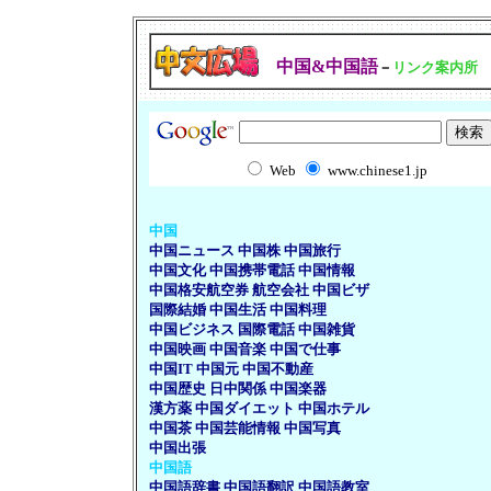
中国&中国語
－
リンク案内所
Web
www.chinese1.jp
中国
中国ニュース
中国株
中国旅行
中国文化
中国携帯電話
中国情報
中国格安航空券
航空会社
中国ビザ
国際結婚
中国生活
中国料理
中国ビジネス
国際電話
中国雑貨
中国映画
中国音楽
中国で仕事
中国IT
中国元
中国不動産
中国歴史
日中関係
中国楽器
漢方薬
中国ダイエット
中国ホテル
中国茶
中国芸能情報
中国写真
中国出張
中国語
中国語辞書
中国語翻訳
中国語教室