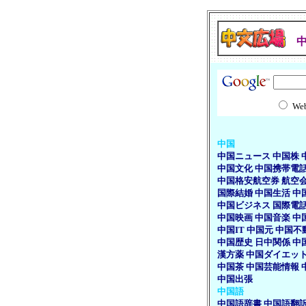
We
中国
中国ニュース
中国株
中国文化
中国携帯電
中国格安航空券
航空
国際結婚
中国生活
中
中国ビジネス
国際電
中国映画
中国音楽
中
中国IT
中国元
中国不
中国歴史
日中関係
中
漢方薬
中国ダイエッ
中国茶
中国芸能情報
中国出張
中国語
中国語辞書
中国語翻