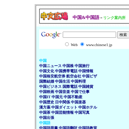
中国&中国語
－
リンク案内所
Web
www.chinese1.jp
中国
中国ニュース
中国株
中国旅行
中国文化
中国携帯電話
中国情報
中国格安航空券
航空会社
中国ビザ
国際結婚
中国生活
中国料理
中国ビジネス
国際電話
中国雑貨
中国映画
中国音楽
中国で仕事
中国IT
中国元
中国不動産
中国歴史
日中関係
中国楽器
漢方薬
中国ダイエット
中国ホテル
中国茶
中国芸能情報
中国写真
中国出張
中国語
中国語辞書
中国語翻訳
中国語教室