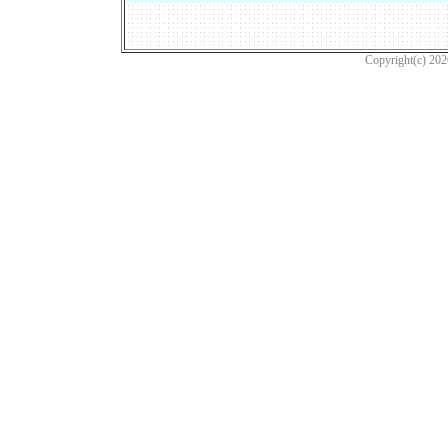
Copyright(c) 20