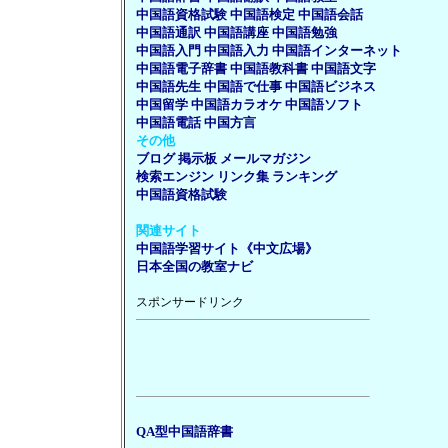
中国語資格試験
中国語検定
中国語会話
中国語通訳
中国語講座
中国語勉強
中国語入門
中国語入力
中国語インターネット
中国語電子辞書
中国語教科書
中国語文字
中国語先生
中国語で仕事
中国語ビジネス
中国留学
中国語カラオケ
中国語ソフト
中国語電話
中国方言
その他
ブログ
掲示板
メールマガジン
検索エンジン
リンク集
ランキング
中国語資格試験
関連サイト
中国語学習サイト《中文広場》
日本全国の教室ナビ
スポンサードリンク
QA型中国語辞書