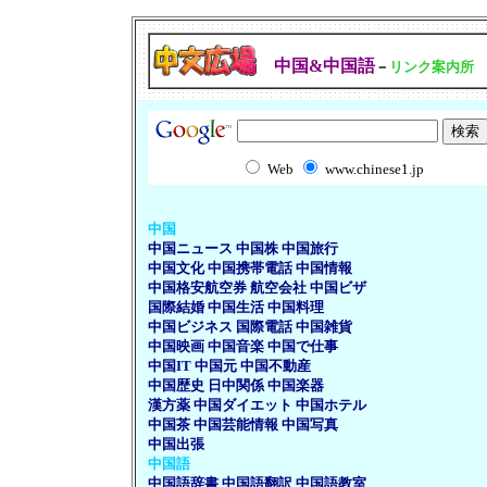
中国&中国語
－
リンク案内所
Web
www.chinese1.jp
中国
中国ニュース
中国株
中国旅行
中国文化
中国携帯電話
中国情報
中国格安航空券
航空会社
中国ビザ
国際結婚
中国生活
中国料理
中国ビジネス
国際電話
中国雑貨
中国映画
中国音楽
中国で仕事
中国IT
中国元
中国不動産
中国歴史
日中関係
中国楽器
漢方薬
中国ダイエット
中国ホテル
中国茶
中国芸能情報
中国写真
中国出張
中国語
中国語辞書
中国語翻訳
中国語教室