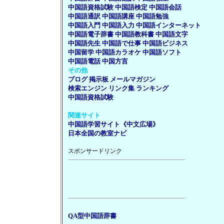
中国語資格試験
中国語検定
中国語会話
中国語通訳
中国語講座
中国語勉強
中国語入門
中国語入力
中国語インターネット
中国語電子辞書
中国語教科書
中国語文字
中国語先生
中国語で仕事
中国語ビジネス
中国留学
中国語カラオケ
中国語ソフト
中国語電話
中国方言
その他
ブログ
掲示板
メールマガジン
検索エンジン
リンク集
ランキング
中国語資格試験
関連サイト
中国語学習サイト《中文広場》
日本全国の教室ナビ
スポンサードリンク
QA型中国語辞書