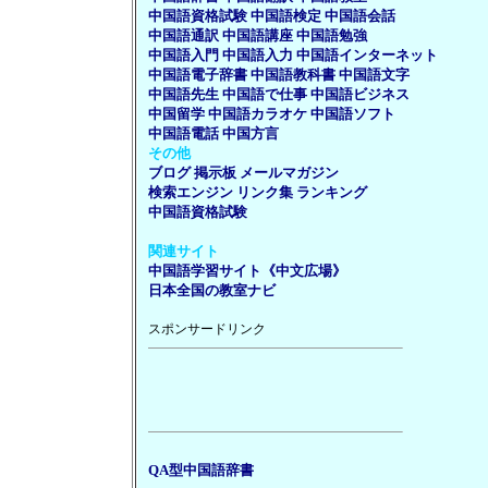
中国語資格試験
中国語検定
中国語会話
中国語通訳
中国語講座
中国語勉強
中国語入門
中国語入力
中国語インターネット
中国語電子辞書
中国語教科書
中国語文字
中国語先生
中国語で仕事
中国語ビジネス
中国留学
中国語カラオケ
中国語ソフト
中国語電話
中国方言
その他
ブログ
掲示板
メールマガジン
検索エンジン
リンク集
ランキング
中国語資格試験
関連サイト
中国語学習サイト《中文広場》
日本全国の教室ナビ
スポンサードリンク
QA型中国語辞書