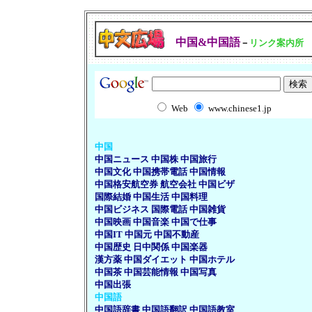
中国&中国語
－
リンク案内所
Web
www.chinese1.jp
中国
中国ニュース
中国株
中国旅行
中国文化
中国携帯電話
中国情報
中国格安航空券
航空会社
中国ビザ
国際結婚
中国生活
中国料理
中国ビジネス
国際電話
中国雑貨
中国映画
中国音楽
中国で仕事
中国IT
中国元
中国不動産
中国歴史
日中関係
中国楽器
漢方薬
中国ダイエット
中国ホテル
中国茶
中国芸能情報
中国写真
中国出張
中国語
中国語辞書
中国語翻訳
中国語教室