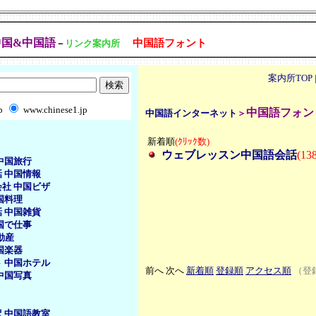
中国&中国語
中国語フォント
－
リンク案内所
案内所TOP
b
www.chinese1.jp
中国語フォン
中国語インターネット
＞
新着順
(ｸﾘｯｸ数)
ウェブレッスン中国語会話
(13
中国旅行
話
中国情報
会社
中国ビザ
国料理
話
中国雑貨
国で仕事
動産
国楽器
ト
中国ホテル
前へ 次へ
新着順
登録順
アクセス順
（登録
中国写真
訳
中国語教室