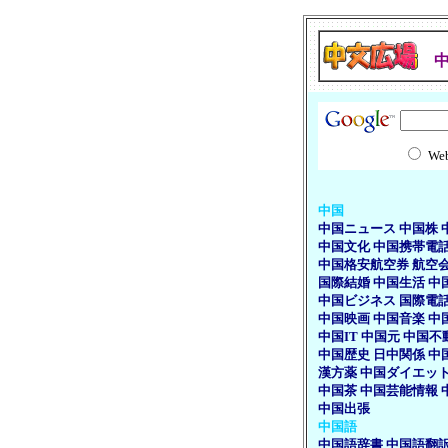
We
中国
中国ニュース
中国株
中国文化
中国携帯電
中国格安航空券
航空
国際結婚
中国生活
中
中国ビジネス
国際電
中国映画
中国音楽
中
中国IT
中国元
中国不
中国歴史
日中関係
中
漢方薬
中国ダイエッ
中国茶
中国芸能情報
中国出張
中国語
中国語辞書
中国語翻