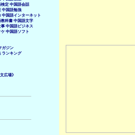
語検定
中国語会話
座
中国語勉強
力
中国語インターネット
語教科書
中国語文字
仕事
中国語ビジネス
オケ
中国語ソフト
マガジン
集
ランキング
文広場》