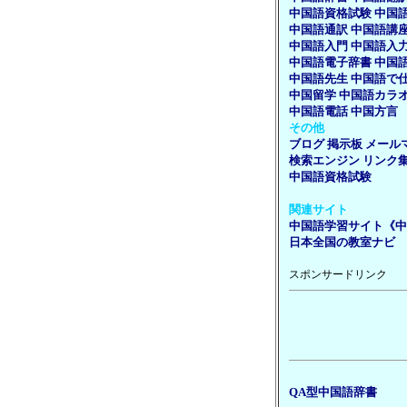
中国語資格試験
中国
中国語通訳
中国語講
中国語入門
中国語入
中国語電子辞書
中国
中国語先生
中国語で
中国留学
中国語カラ
中国語電話
中国方言
その他
ブログ
掲示板
メール
検索エンジン
リンク
中国語資格試験
関連サイト
中国語学習サイト《中
日本全国の教室ナビ
スポンサードリンク
QA型中国語辞書