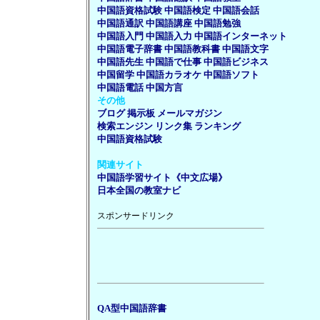
中国語資格試験
中国語検定
中国語会話
中国語通訳
中国語講座
中国語勉強
中国語入門
中国語入力
中国語インターネット
中国語電子辞書
中国語教科書
中国語文字
中国語先生
中国語で仕事
中国語ビジネス
中国留学
中国語カラオケ
中国語ソフト
中国語電話
中国方言
その他
ブログ
掲示板
メールマガジン
検索エンジン
リンク集
ランキング
中国語資格試験
関連サイト
中国語学習サイト《中文広場》
日本全国の教室ナビ
スポンサードリンク
QA型中国語辞書