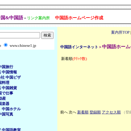
中国&中国語
中国語ホームページ作成
－
リンク案内所
案内所TOP
b
www.chinese1.jp
中国語ホーム
中国語インターネット
＞
新着順
(ｸﾘｯｸ数)
中国旅行
話
中国情報
会社
中国ビザ
国料理
話
中国雑貨
国で仕事
動産
国楽器
ト
中国ホテル
前へ 次へ
新着順
登録順
アクセス順
（登録
中国写真
訳
中国語教室