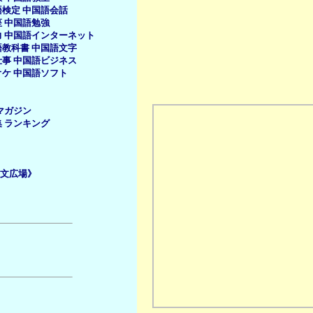
語検定
中国語会話
座
中国語勉強
力
中国語インターネット
語教科書
中国語文字
仕事
中国語ビジネス
オケ
中国語ソフト
マガジン
集
ランキング
文広場》