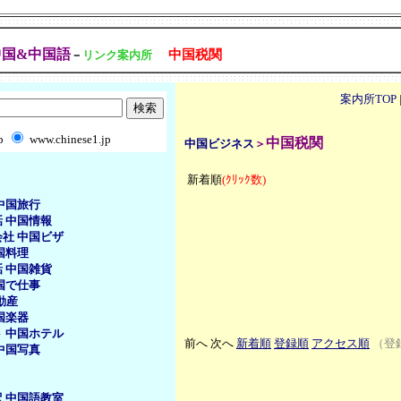
中国&中国語
中国税関
－
リンク案内所
案内所TOP
b
www.chinese1.jp
中国税関
中国ビジネス
＞
新着順
(ｸﾘｯｸ数)
中国旅行
話
中国情報
会社
中国ビザ
国料理
話
中国雑貨
国で仕事
動産
国楽器
ト
中国ホテル
前へ 次へ
新着順
登録順
アクセス順
（登録
中国写真
訳
中国語教室