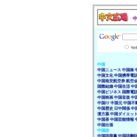
We
中国
中国ニュース
中国株
中国文化
中国携帯電
中国格安航空券
航空
国際結婚
中国生活
中
中国ビジネス
国際電
中国映画
中国音楽
中
中国IT
中国元
中国不
中国歴史
日中関係
中
漢方薬
中国ダイエッ
中国茶
中国芸能情報
中国出張
中国語
中国語辞書
中国語翻