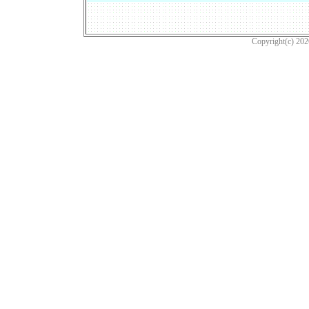
Copyright(c) 20