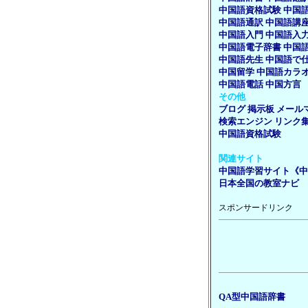
中国語資格試験
中国
中国語通訳
中国語講
中国語入門
中国語入
中国語電子辞書
中国
中国語先生
中国語で
中国留学
中国語カラ
中国語電話
中国方言
その他
ブログ
掲示板
メール
検索エンジン
リンク
中国語資格試験
関連サイト
中国語学習サイト《中
日本全国の教室ナビ
スポンサードリンク
QA型中国語辞書