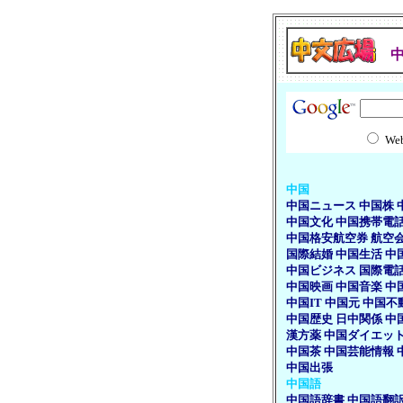
We
中国
中国ニュース
中国株
中国文化
中国携帯電
中国格安航空券
航空
国際結婚
中国生活
中
中国ビジネス
国際電
中国映画
中国音楽
中
中国IT
中国元
中国不
中国歴史
日中関係
中
漢方薬
中国ダイエッ
中国茶
中国芸能情報
中国出張
中国語
中国語辞書
中国語翻