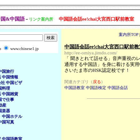
中国&中国語
中国語会話ee!chai大宮西口駅前教室
－
リンク案内所
案内所TOP
中国語会話ee!chai大宮西口駅前
b
www.chinese1.jp
http://ee-omiya.jimdo.com/
「 聞きとれて話せる」音声重視の
通用する中国語」を身に着ける実用
さいたま市のHSK認定校です！
中国旅行
話
中国情報
関連カテゴリ（
戻る
）
会社
中国ビザ
中国語教室
中国語検定
中国語会話
国料理
話
中国雑貨
国で仕事
動産
国楽器
ト
中国ホテル
中国写真
訳
中国語教室