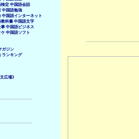
語検定
中国語会話
座
中国語勉強
力
中国語インターネット
語教科書
中国語文字
仕事
中国語ビジネス
オケ
中国語ソフト
マガジン
集
ランキング
文広場》