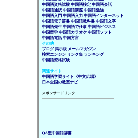
中国語資格試験
中国語検定
中国語会話
中国語通訳
中国語講座
中国語勉強
中国語入門
中国語入力
中国語インターネット
中国語電子辞書
中国語教科書
中国語文字
中国語先生
中国語で仕事
中国語ビジネス
中国留学
中国語カラオケ
中国語ソフト
中国語電話
中国方言
その他
ブログ
掲示板
メールマガジン
検索エンジン
リンク集
ランキング
中国語資格試験
関連サイト
中国語学習サイト《中文広場》
日本全国の教室ナビ
スポンサードリンク
QA型中国語辞書