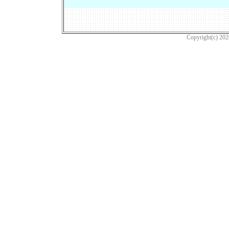
Copyright(c) 20