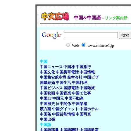
中国&中国語
－
リンク案内所
Web
www.chinese1.jp
中国
中国ニュース
中国株
中国旅行
中国文化
中国携帯電話
中国情報
中国格安航空券
航空会社
中国ビザ
国際結婚
中国生活
中国料理
中国ビジネス
国際電話
中国雑貨
中国映画
中国音楽
中国で仕事
中国IT
中国元
中国不動産
中国歴史
日中関係
中国楽器
漢方薬
中国ダイエット
中国ホテル
中国茶
中国芸能情報
中国写真
中国出張
中国語
中国語辞書
中国語翻訳
中国語教室