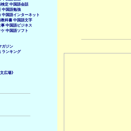
語検定
中国語会話
座
中国語勉強
力
中国語インターネット
語教科書
中国語文字
仕事
中国語ビジネス
オケ
中国語ソフト
マガジン
集
ランキング
文広場》