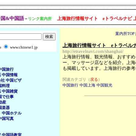
中国&中国語
上海旅行情報サイト eトラベルナビ 
－
リンク案内所
案内所TOP
上海旅行情報サイト eトラベルナ
b
www.chinese1.jp
http://etravelnavi.com/shanghai/
上海旅行情報、観光情報、おすすめ
ー、マッサージ店などを紹介。上海
も掲載しています。上海旅行の参考
中国旅行
話
中国情報
関連カテゴリ（
戻る
）
会社
中国ビザ
中国旅行
中国上海
中国観光
国料理
話
中国雑貨
国で仕事
動産
国楽器
ト
中国ホテル
中国写真
訳
中国語教室