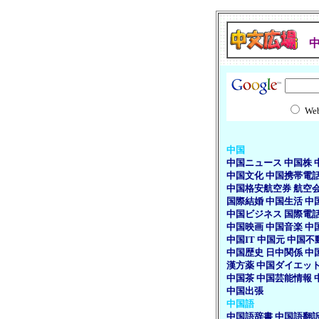
We
中国
中国ニュース
中国株
中国文化
中国携帯電
中国格安航空券
航空
国際結婚
中国生活
中
中国ビジネス
国際電
中国映画
中国音楽
中
中国IT
中国元
中国不
中国歴史
日中関係
中
漢方薬
中国ダイエッ
中国茶
中国芸能情報
中国出張
中国語
中国語辞書
中国語翻