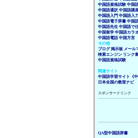
中国語資格試験
中国
中国語通訳
中国語講
中国語入門
中国語入
中国語電子辞書
中国
中国語先生
中国語で
中国留学
中国語カラ
中国語電話
中国方言
その他
ブログ
掲示板
メール
検索エンジン
リンク
中国語資格試験
関連サイト
中国語学習サイト《中
日本全国の教室ナビ
スポンサードリンク
QA型中国語辞書