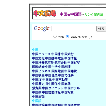
中国&中国語
－
リンク案内所
Web
www.chinese1.jp
中国
中国ニュース
中国株
中国旅行
中国文化
中国携帯電話
中国情報
中国格安航空券
航空会社
中国ビザ
国際結婚
中国生活
中国料理
中国ビジネス
国際電話
中国雑貨
中国映画
中国音楽
中国で仕事
中国IT
中国元
中国不動産
中国歴史
日中関係
中国楽器
漢方薬
中国ダイエット
中国ホテル
中国茶
中国芸能情報
中国写真
中国出張
中国語
中国語辞書
中国語翻訳
中国語教室