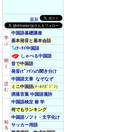
最新
中国語基礎講座
学
基本発音と基本会話
ぶ
ｹｰﾀｲ中国語
しゃべる中国語
聞
音
で
中国語
く
発音(ﾋﾟﾝｲﾝ)の聞き分け
中国語文章
なぞなぞ
読
ミニ中国語
(ﾒｰﾙﾏｶﾞｼﾞﾝ)
む
洒落言葉
中国語漢詩
中国語検定
留 学
何でもランキング
中国語ソフト・文字化け
知
サッカー用語
る