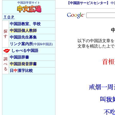
【中国語サービスセンター】
中
中国語学習サイト
ＴＯＰ
中国語教室、学校
中国語個人教師
探
す
中国語先生募集
以下の中国語文章を
リンク案内所
(中国&中国語)
文章を精読した上で
しゃべる中国語
中国語辞書
調
べ
中国語発音辞書
る
日
中
漢字比較