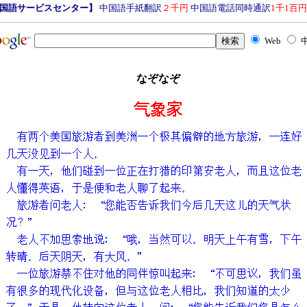
国語サービスセンター】
中国語手紙翻訳
２千円
中国語電話同時通訳
1千1百円
Web
なぞなぞ