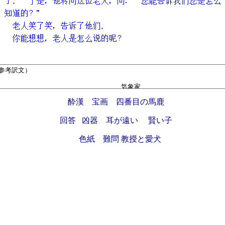
酔漢
宝画
四番目の馬鹿
回答
凶器
耳が遠い
賢い子
色紙
難問
教授と愛犬