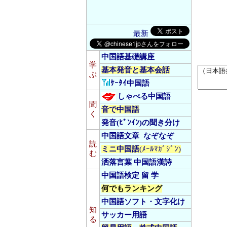
最新
中国語基礎講座
学
基本発音と基本会話
ぶ
ｹｰﾀｲ中国語
しゃべる中国語
聞
音
で
中国語
く
発音(ﾋﾟﾝｲﾝ)の聞き分け
中国語文章
なぞなぞ
読
ミニ中国語
(ﾒｰﾙﾏｶﾞｼﾞﾝ)
む
洒落言葉
中国語漢詩
中国語検定
留 学
何でもランキング
中国語ソフト・文字化け
知
サッカー用語
る