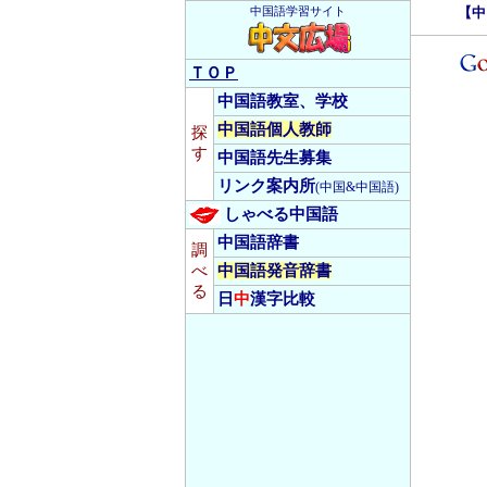
【中
中国語学習サイト
ＴＯＰ
中国語教室、学校
中国語個人教師
探
す
中国語先生募集
リンク案内所
(中国&中国語)
しゃべる中国語
中国語辞書
調
べ
中国語発音辞書
る
日
中
漢字比較