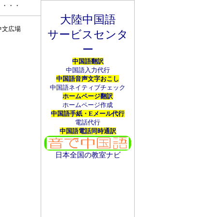
・・・
大陸中国語
中文広場
サービスセンタ
ー
中国語翻訳
中国語入力代行
中国語音声文字おこし
中国語ネイティブチェック
ホームページ翻訳
ホームページ作成
中国語手紙・Eメール代行
電話代行
中国語電話同時通訳
日本全国の教室ナビ