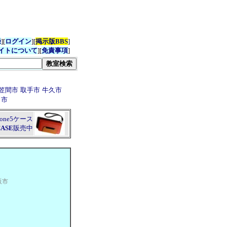
録
][
ログイン
][
掲示版BBS
]
イトについて
][
免責事項
]
笠間市
取手市
牛久市
ら市
hone5ケース
CASE
販売中
阪市