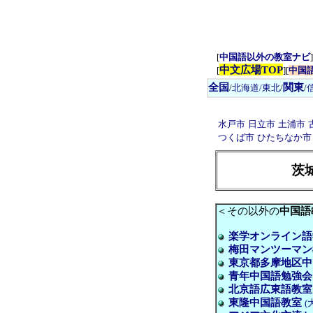
[
中国語以外の教室ナビ
]
中文広場TOP
[
][
中国
全国
関東
/
北海道/東北
/
/
水戸市
日立市
土浦市
つくば市
ひたちなか市
茨
＜その以外の
中国語
楽学オンライン語
梅田マンツーマン
東京都多摩地区中
青年中国語勉強会
北京語広東語教室
東隆中国語教室
(