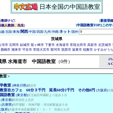
日本全国の中国語教室
[
教師ナビ
]
[
新規登
[
中国語教室TOP
][
このサ
語個人教師、先生
]
関西
ネット
信越/北陸
/
東海
/
/
中国/四国
/
九州/沖縄
/
/国外
/
茨城県
古河市
石岡市
結城市
龍ヶ崎市
下妻市
水海道市
常陸太田市
高萩市
北茨城市
鹿嶋市
潮来市
守谷市
常陸大宮市
那珂市
筑西市
坂東市
稲敷市
かすみがう
iP
城県 水海道市 中国語教室
（0件）
A-
教室
＞
学教室
(神奈川県)
横浜市
教室在カフェ 60分３千円 延長60分2千円 その他0円
(大阪府)
大
国語教室
(東京都)
京王線百草園駅より徒歩２分
(東京都)
世田谷区上北沢
(兵庫県)
JR芦屋駅・JR神戸駅・JR元町駅徒歩５分
大阪府)
大阪市中央区鎗屋町２－３－７ 共栄ビル2F