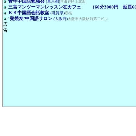
青年中国語勉強会
(東京都)
世田谷区上北沢
三宮マンツーマンレッスン在カフェ （60分3000円 延長60
ＫＫ中国語会話教室
(滋賀県)
彦根
‘発焼友’中国語サロン
(大阪府)
大阪市大阪駅前第二ビル
広
告