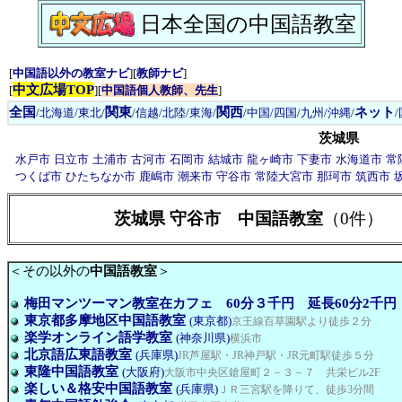
日本全国の中国語教室
[
中国語以外の教室ナビ
][
教師ナビ
]
中文広場TOP
[
][
中国語個人教師、先生
]
全国
関東
関西
ネット
/
北海道/東北
/
/
信越/北陸
/
東海
/
/
中国/四国
/
九州/沖縄
/
茨城県
水戸市
日立市
土浦市
古河市
石岡市
結城市
龍ヶ崎市
下妻市
水海道市
常
つくば市
ひたちなか市
鹿嶋市
潮来市
守谷市
常陸大宮市
那珂市
筑西市
茨城県 守谷市 中国語教室
（0件）
＜その以外の
中国語教室
＞
梅田マンツーマン教室在カフェ 60分３千円 延長60分2千円
東京都多摩地区中国語教室
(東京都)
京王線百草園駅より徒歩２分
楽学オンライン語学教室
(神奈川県)
横浜市
北京語広東語教室
(兵庫県)
JR芦屋駅・JR神戸駅・JR元町駅徒歩５分
東隆中国語教室
(大阪府)
大阪市中央区鎗屋町２－３－７ 共栄ビル2F
楽しい＆格安中国語教室
(兵庫県)
ＪＲ三宮駅を降りて、徒歩3分間