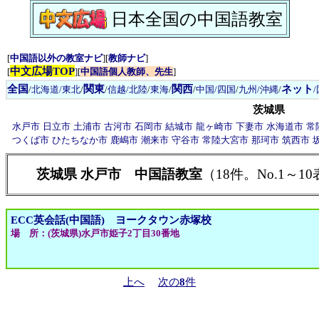
日本全国の中国語教室
[
中国語以外の教室ナビ
][
教師ナビ
]
中文広場TOP
[
][
中国語個人教師、先生
]
全国
関東
関西
ネット
/
北海道/東北
/
/
信越/北陸
/
東海
/
/
中国/四国
/
九州/沖縄
/
茨城県
水戸市
日立市
土浦市
古河市
石岡市
結城市
龍ヶ崎市
下妻市
水海道市
常
つくば市
ひたちなか市
鹿嶋市
潮来市
守谷市
常陸大宮市
那珂市
筑西市
茨城県 水戸市 中国語教室
（18件。No.1～10
ECC英会話(中国語) ヨークタウン赤塚校
場 所：(茨城県)水戸市姫子2丁目30番地
上へ
次の
8
件