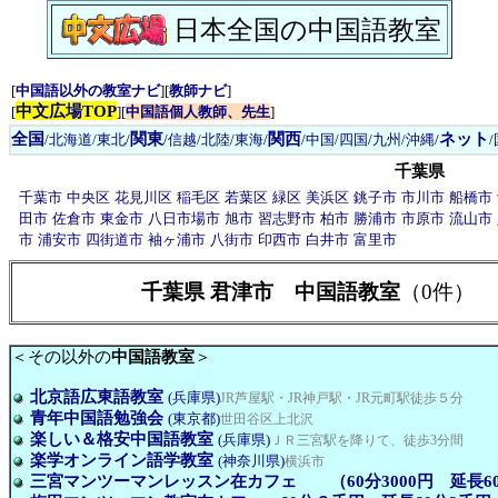
日本全国の中国語教室
[
中国語以外の教室ナビ
][
教師ナビ
]
中文広場TOP
[
][
中国語個人教師、先生
]
全国
関東
関西
ネット
/
北海道/東北
/
/
信越/北陸
/
東海
/
/
中国/四国
/
九州/沖縄
/
千葉県
千葉市
中央区
花見川区
稲毛区
若葉区
緑区
美浜区
銚子市
市川市
船橋市
田市
佐倉市
東金市
八日市場市
旭市
習志野市
柏市
勝浦市
市原市
流山市
市
浦安市
四街道市
袖ヶ浦市
八街市
印西市
白井市
富里市
千葉県 君津市 中国語教室
（0件）
＜その以外の
中国語教室
＞
北京語広東語教室
(兵庫県)
JR芦屋駅・JR神戸駅・JR元町駅徒歩５分
青年中国語勉強会
(東京都)
世田谷区上北沢
楽しい＆格安中国語教室
(兵庫県)
ＪＲ三宮駅を降りて、徒歩3分間
楽学オンライン語学教室
(神奈川県)
横浜市
三宮マンツーマンレッスン在カフェ （60分3000円 延長60