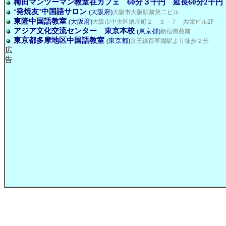
梅田マンツーマン教室在カフェ 60分３千円 延長60分2千円
‘発焼友’中国語サロン
(大阪府)
大阪市大阪駅前第二ビル
東隆中国語教室
(大阪府)
大阪市中央区鎗屋町２－３－７ 共栄ビル2F
アジア文化交流センター 東京本校
(東京都)
新宿御苑前
東京都多摩地区中国語教室
(東京都)
京王線百草園駅より徒歩２分
広
告