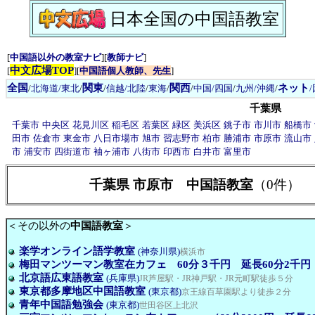
日本全国の中国語教室
[
中国語以外の教室ナビ
][
教師ナビ
]
中文広場TOP
[
][
中国語個人教師、先生
]
全国
関東
関西
ネット
/
北海道/東北
/
/
信越/北陸
/
東海
/
/
中国/四国
/
九州/沖縄
/
千葉県
千葉市
中央区
花見川区
稲毛区
若葉区
緑区
美浜区
銚子市
市川市
船橋市
田市
佐倉市
東金市
八日市場市
旭市
習志野市
柏市
勝浦市
市原市
流山市
市
浦安市
四街道市
袖ヶ浦市
八街市
印西市
白井市
富里市
千葉県 市原市 中国語教室
（0件）
＜その以外の
中国語教室
＞
楽学オンライン語学教室
(神奈川県)
横浜市
梅田マンツーマン教室在カフェ 60分３千円 延長60分2千円
北京語広東語教室
(兵庫県)
JR芦屋駅・JR神戸駅・JR元町駅徒歩５分
東京都多摩地区中国語教室
(東京都)
京王線百草園駅より徒歩２分
青年中国語勉強会
(東京都)
世田谷区上北沢