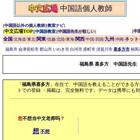
中国語個人教師
[
中国語以外の個人教師
][
教室ナビ
]
中文広場TOP
[
中
[
][
中国語教室
][
中国語先生が欲しい
]
全国
関東
関西
九州
ネット
/
北海道/東北
/
/
信越/北陸
/
東海
/
/
中国/四国
/
/沖縄
/
福島市
会津若松市
郡山市
いわき市
白河市
原町市
須賀川市
喜多方市
相馬
福島県 喜多方 中国語先生
「
福島県喜多方
」在住で、中国語を教えることができる方
トでの登録 ・掲載は、完全無料です。データは携帯にも対
您
不想当中文老师吗
？
想
不想