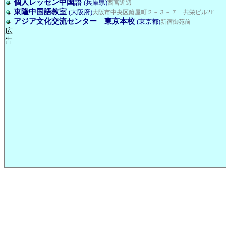
個人レッセン中国語
(兵庫県)
西宮近辺
東隆中国語教室
(大阪府)
大阪市中央区鎗屋町２－３－７ 共栄ビル2F
アジア文化交流センター 東京本校
(東京都)
新宿御苑前
広
告