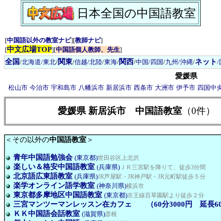
日本全国の中国語教室
[
中国語以外の教室ナビ
][
教師ナビ
]
中文広場TOP
[
][
中国語個人教師、先生
]
全国
関東
関西
ネット
/
北海道/東北
/
/
信越/北陸
/
東海
/
/
中国/四国
/
九州/沖縄
/
愛媛県
松山市
今治市
宇和島市
八幡浜市
新居浜市
西条市
大洲市
伊予市
四国中
愛媛県 新居浜市 中国語教室
（0件）
＜その以外の
中国語教室
＞
青年中国語勉強会
(東京都)
世田谷区上北沢
楽しい＆格安中国語教室
(兵庫県)
ＪＲ三宮駅を降りて、徒歩3分間
北京語広東語教室
(兵庫県)
JR芦屋駅・JR神戸駅・JR元町駅徒歩５分
楽学オンライン語学教室
(神奈川県)
横浜市
東京都多摩地区中国語教室
(東京都)
京王線百草園駅より徒歩２分
三宮マンツーマンレッスン在カフェ （60分3000円 延長60
ＫＫ中国語会話教室
(滋賀県)
彦根