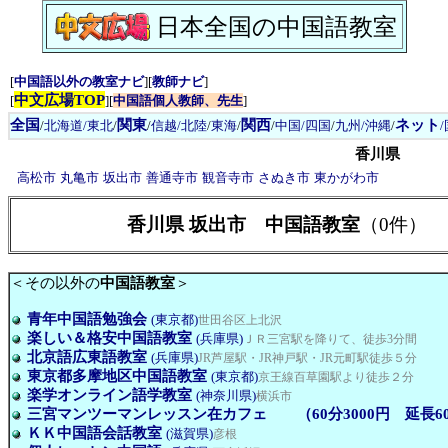
日本全国の中国語教室
[
中国語以外の教室ナビ
][
教師ナビ
]
中文広場TOP
[
][
中国語個人教師、先生
]
全国
関東
関西
ネット
/
北海道/東北
/
/
信越/北陸
/
東海
/
/
中国/四国
/
九州/沖縄
/
香川県
高松市
丸亀市
坂出市
善通寺市
観音寺市
さぬき市
東かがわ市
香川県 坂出市 中国語教室
（0件）
＜その以外の
中国語教室
＞
青年中国語勉強会
(東京都)
世田谷区上北沢
楽しい＆格安中国語教室
(兵庫県)
ＪＲ三宮駅を降りて、徒歩3分間
北京語広東語教室
(兵庫県)
JR芦屋駅・JR神戸駅・JR元町駅徒歩５分
東京都多摩地区中国語教室
(東京都)
京王線百草園駅より徒歩２分
楽学オンライン語学教室
(神奈川県)
横浜市
三宮マンツーマンレッスン在カフェ （60分3000円 延長60
ＫＫ中国語会話教室
(滋賀県)
彦根