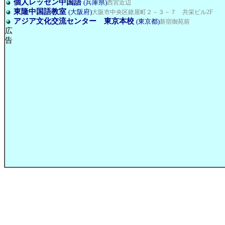
個人レッセン中国語
(兵庫県)
西宮近辺
東隆中国語教室
(大阪府)
大阪市中央区鎗屋町２－３－７ 共栄ビル2F
アジア文化交流センター 東京本校
(東京都)
新宿御苑前
広
告