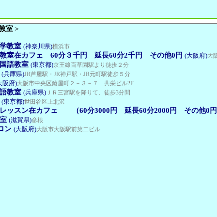
教室
＞
学教室
(神奈川県)
横浜市
教室在カフェ 60分３千円 延長60分2千円 その他0円
(大阪府)
大
国語教室
(東京都)
京王線百草園駅より徒歩２分
(兵庫県)
JR芦屋駅・JR神戸駅・JR元町駅徒歩５分
大阪府)
大阪市中央区鎗屋町２－３－７ 共栄ビル2F
語教室
(兵庫県)
ＪＲ三宮駅を降りて、徒歩3分間
(東京都)
世田谷区上北沢
ッスン在カフェ （60分3000円 延長60分2000円 その他0
室
(滋賀県)
彦根
ロン
(大阪府)
大阪市大阪駅前第二ビル