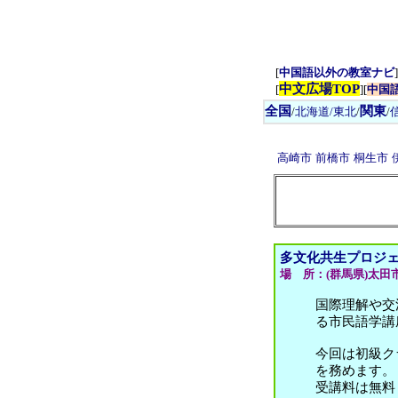
[
中国語以外の教室ナビ
]
中文広場TOP
[
][
中国
全国
関東
/
北海道/東北
/
/
高崎市
前橋市
桐生市
多文化共生プロジ
場 所：(群馬県)太田
国際理解や交
る市民語学講
今回は初級ク
を務めます。
受講料は無料（