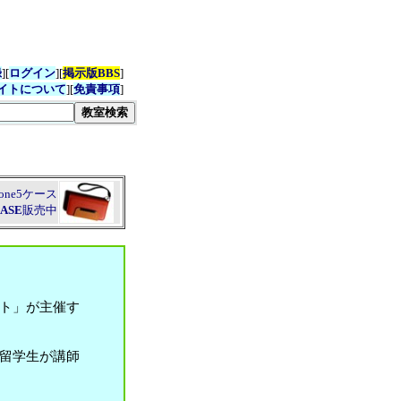
録
][
ログイン
][
掲示版BBS
]
イトについて
][
免責事項
]
hone5ケース
CASE
販売中
ト」が主催す
留学生が講師