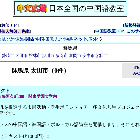
日本全国の中国語教室
[
教師ナビ
]
[
新規登
[
中国語教室TOP
][
このサ
語個人教師、先生
]
関西
ネット
信越/北陸
/
東海
/
/
中国/四国
/
九州/沖縄
/
/国外
/
群馬県
伊勢崎市
太田市
館林市
渋川市
藤岡市
富岡市
安中市
沼田市
iP
群馬県 太田市（0件）
A-
ェクト
市藤阿久町200 関東学園大学内
流を促進する市民活動・学生ボランティア「多文化共生プロジェク
座です。
ラスの中国語・韓国語・ポルトガル語講座を開催します。それぞれ
テキスト代1000円）!!