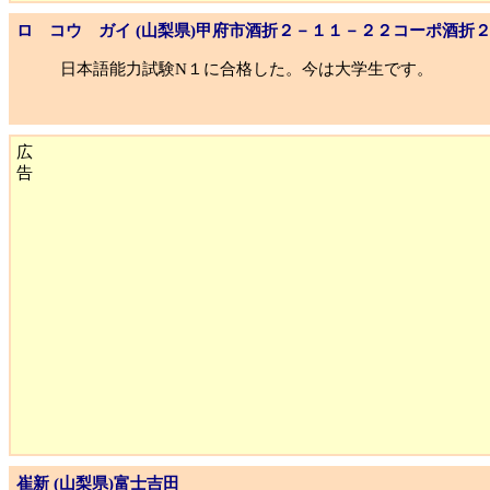
ロ コウ ガイ (山梨県)甲府市酒折２－１１－２２コーポ酒折
日本語能力試験N１に合格した。今は大学生です。
広
告
崔新 (山梨県)富士吉田