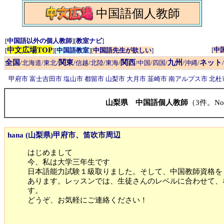
中国語個人教師
[
中国語以外の個人教師
][
教室ナビ
]
中文広場TOP
[
中
[
][
中国語教室
][
中国語先生が欲しい
]
全国
関東
関西
九州
ネット
/
北海道/東北
/
/
信越/北陸
/
東海
/
/
中国/四国
/
/沖縄
/
甲府市
富士吉田市
塩山市
都留市
山梨市
大月市
韮崎市
南アルプス市
北杜
山梨県 中国語個人教師
（3件。No
hana (山梨県)甲府市、笛吹市周辺
はじめまして
今、私は大学三年生です
日本語能力試験１級取りました。そして、中国教師資格を
あります。レッスンでは、生徒さんのレベルに合わせて、
す。
どうぞ、お気軽にご連絡ください！