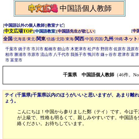
中国語個人教師
[
中国語以外の個人教師
][
教室ナビ
]
中文広場TOP
[
中
[
][
中国語教室
][
中国語先生が欲しい
]
全国
関東
関西
九州
ネット
/
北海道/東北
/
/
信越/北陸
/
東海
/
/
中国/四国
/
/沖縄
/
千葉市
銚子市
市川市
船橋市
館山市
木更津市
松戸市
野田市
佐原市
茂原
柏市
勝浦市
市原市
流山市
八千代市
我孫子市
鴨川市
鎌ヶ谷市
君津市
富
市
富里市
千葉県 中国語個人教師
（46件。No
テイ (千葉県)千葉県以内のほうがいいと思いますが、あまり離
ょう。
こんにちは！中国から参りました鄭（テイ）です。今は千
が上級で、性格も明るくて、親しみやすいです。中国語を
絡ください。お待ちしています。