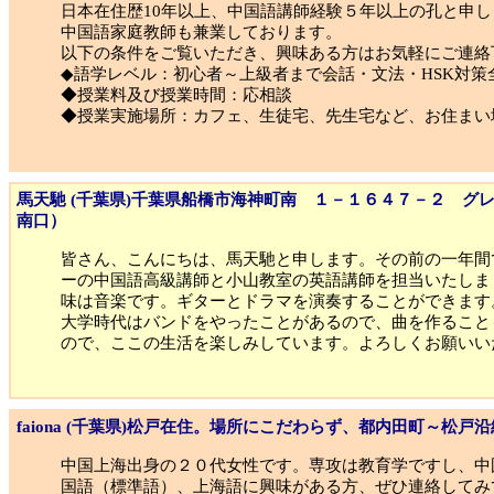
日本在住歴10年以上、中国語講師経験５年以上の孔と申し
中国語家庭教師も兼業しております。
以下の条件をご覧いただき、興味ある方はお気軽にご連絡
◆語学レベル：初心者～上級者まで会話・文法・HSK対策
◆授業料及び授業時間：応相談
◆授業実施場所：カフェ、生徒宅、先生宅など、お住まい
馬天馳 (千葉県)千葉県船橋市海神町南 １－１６４７－２ グ
南口）
皆さん、こんにちは、馬天馳と申します。その前の一年間
ーの中国語高級講師と小山教室の英語講師を担当いたしま
味は音楽です。ギターとドラマを演奏することができます
大学時代はバンドをやったことがあるので、曲を作ること
ので、ここの生活を楽しみしています。よろしくお願いい
faiona (千葉県)松戸在住。場所にこだわらず、都内田町～松
中国上海出身の２０代女性です。専攻は教育学ですし、中
国語（標準語）、上海語に興味がある方、ぜひ連絡してみ