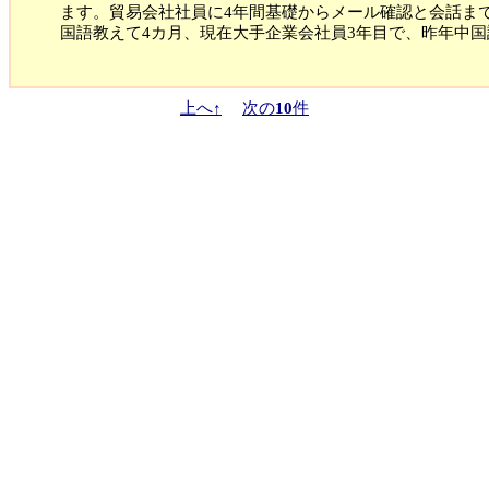
ます。貿易会社社員に4年間基礎からメール確認と会話ま
国語教えて4カ月、現在大手企業会社員3年目で、昨年中国
上へ↑
次の
10
件